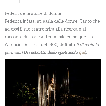
Federica e le storie di donne
Federica infatti mi parla delle donne. Tanto che
ad oggi il suo teatro mira alla ricerca e al
racconto di storie al femminile come quella di
Alfonsina (ciclista dell’800) definita
il diavolo in
gonnella
(
Un estratto dello spettacolo
qui
).