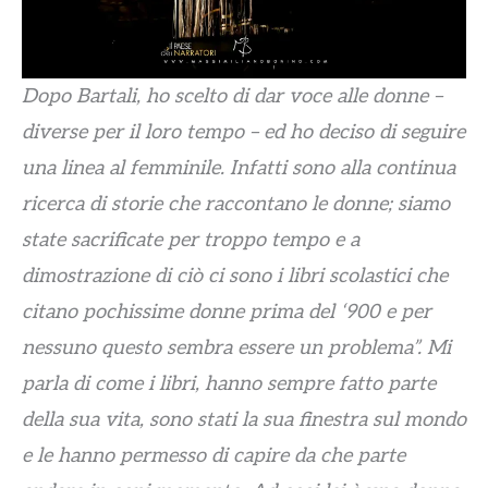
Dopo Bartali, ho scelto di dar voce alle donne –
diverse per il loro tempo – ed ho deciso di seguire
una linea al femminile. Infatti sono alla continua
ricerca di storie che raccontano le donne; siamo
state sacrificate per troppo tempo e a
dimostrazione di ciò ci sono i libri scolastici che
citano pochissime donne prima del ‘900 e per
nessuno questo sembra essere un problema”. Mi
parla di come i libri, hanno sempre fatto parte
della sua vita, sono stati la sua finestra sul mondo
e le hanno permesso di capire da che parte