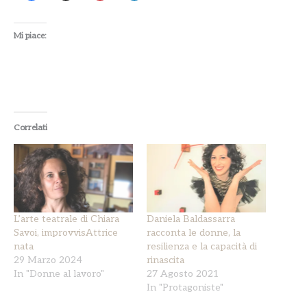
Mi piace:
Correlati
L’arte teatrale di Chiara
Daniela Baldassarra
Savoi, improvvisAttrice
racconta le donne, la
nata
resilienza e la capacità di
29 Marzo 2024
rinascita
In "Donne al lavoro"
27 Agosto 2021
In "Protagoniste"