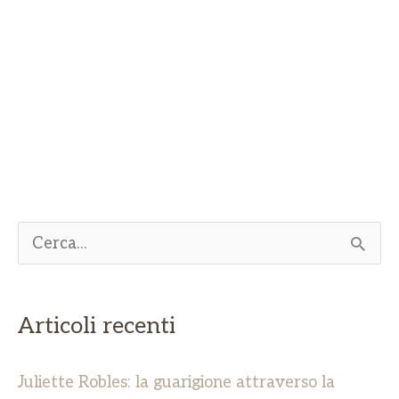
C
e
r
Articoli recenti
c
a
Juliette Robles: la guarigione attraverso la