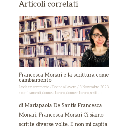
Articoli correlati
Francesca Monari e la scrittura come
cambiamento
Lascia un commento
/
Donne al lavoro
/
3 Novembre 2023
/
cambiamenti
,
donne a lavoro
,
donne e lavoro
,
scrittura
di Mariapaola De Santis Francesca
Monari; Francesca Monari Ci siamo
scritte diverse volte. E non mi capita