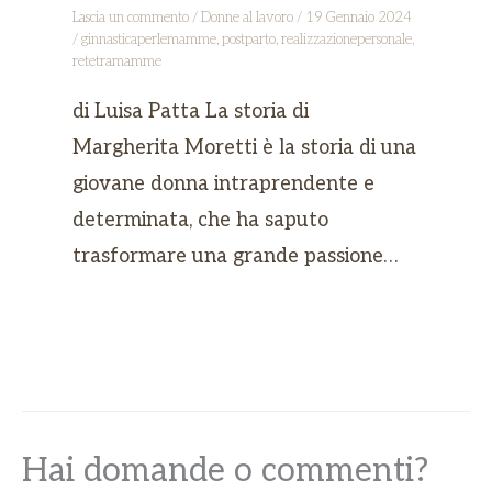
Lascia un commento
/
Donne al lavoro
/
19 Gennaio 2024
/
ginnasticaperlemamme
,
postparto
,
realizzazionepersonale
,
retetramamme
di Luisa Patta La storia di
Margherita Moretti è la storia di una
giovane donna intraprendente e
determinata, che ha saputo
trasformare una grande passione…
Hai domande o commenti?