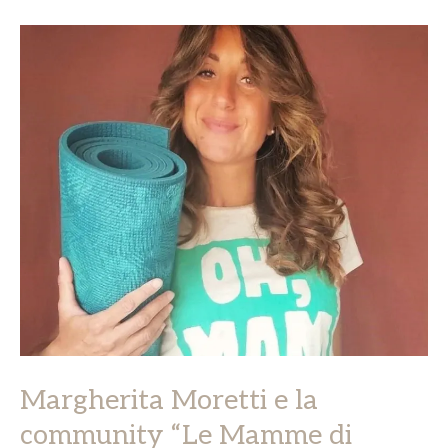
Margherita
Moretti
e
la
community
“Le
Mamme
di
Marghe”
Margherita Moretti e la
community “Le Mamme di