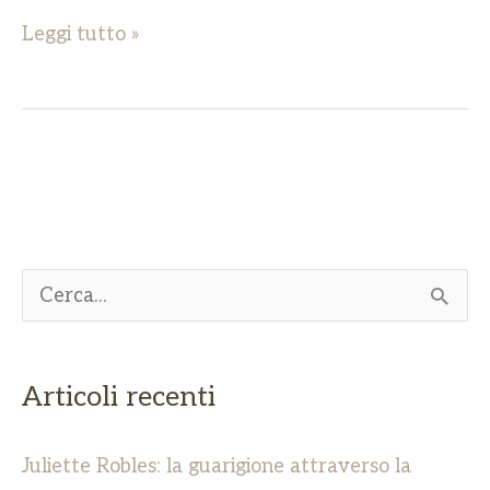
Leggi tutto »
C
e
r
Articoli recenti
c
a
Juliette Robles: la guarigione attraverso la