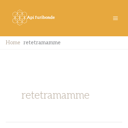
Vai
al
contenuto
Home
retetramamme
retetramamme