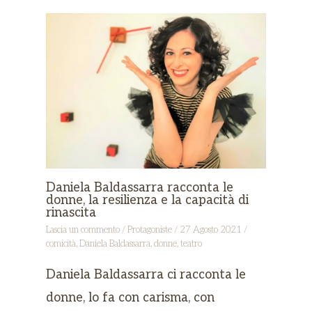
Daniela Baldassarra racconta le
donne, la resilienza e la capacità di
rinascita
Lascia un commento
/
Protagoniste
/
27 Agosto 2021
/
comicità
,
Daniela Baldassarra
,
donne
,
teatro
Daniela Baldassarra ci racconta le
donne, lo fa con carisma, con