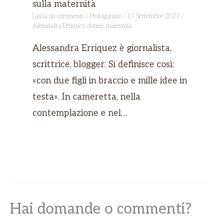
sulla maternità
Lascia un commento
/
Protagoniste
/
17 Settembre 2021
/
Alessandra Erriquez
,
donne
,
maternità
Alessandra Erriquez è giornalista,
scrittrice, blogger. Si definisce così:
«con due figli in braccio e mille idee in
testa». In cameretta, nella
contemplazione e nel…
Hai domande o commenti?