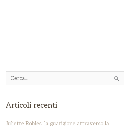
C
e
r
Articoli recenti
c
a
Juliette Robles: la guarigione attraverso la