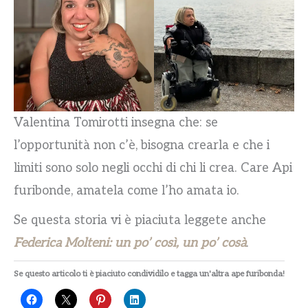
Valentina Tomirotti insegna che: se
l’opportunità non c’è, bisogna crearla e che i
limiti sono solo negli occhi di chi li crea. Care Api
furibonde, amatela come l’ho amata io.
Se questa storia vi è piaciuta leggete anche
Federica Molteni: un po’ così, un po’ cosà
.
Se questo articolo ti è piaciuto condividilo e tagga un'altra ape furibonda!