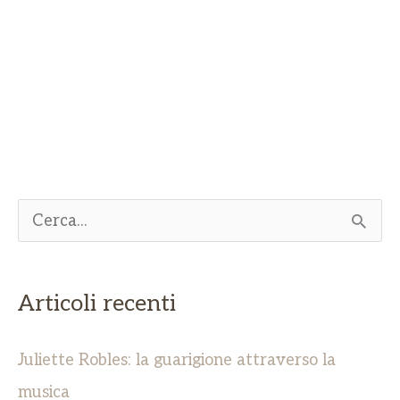
C
e
r
Articoli recenti
c
a
Juliette Robles: la guarigione attraverso la
:
musica