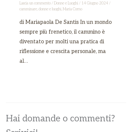
Lascia un commento
/
Donne e Luoghi
/
14 Giugno 2024
/
camminare
,
donne e luoghi
,
Maria Corno
di Mariapaola De Santis In un mondo
sempre più frenetico, il cammino è
diventato per molti una pratica di
riflessione e crescita personale, ma
al…
Hai domande o commenti?