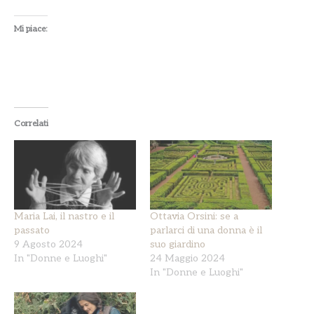
Mi piace:
Correlati
Maria Lai, il nastro e il
Ottavia Orsini: se a
passato
parlarci di una donna è il
9 Agosto 2024
suo giardino
In "Donne e Luoghi"
24 Maggio 2024
In "Donne e Luoghi"