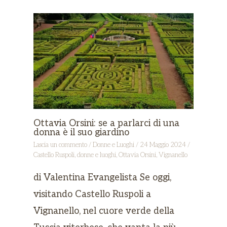
Ottavia Orsini: se a parlarci di una
donna è il suo giardino
Lascia un commento
/
Donne e Luoghi
/
24 Maggio 2024
/
Castello Ruspoli
,
donne e luoghi
,
Ottavia Orsini
,
Vignanello
di Valentina Evangelista Se oggi,
visitando Castello Ruspoli a
Vignanello, nel cuore verde della