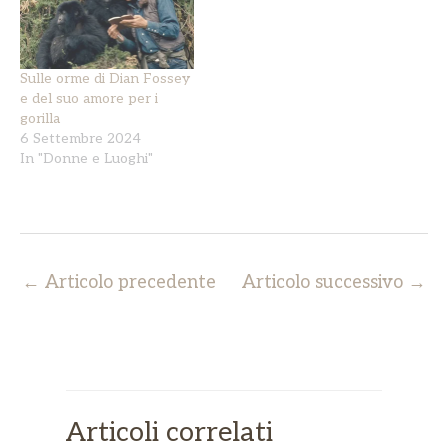
Sulle orme di Dian Fossey
e del suo amore per i
gorilla
6 Settembre 2024
In "Donne e Luoghi"
←
Articolo precedente
Articolo successivo
→
Articoli correlati