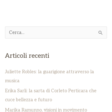
C
e
r
Articoli recenti
c
a
Juliette Robles: la guarigione attraverso la
:
musica
Erika Sarli: la sarta di Corleto Perticara che
cuce bellezza e futuro
Marika Ramunno, visioni in movimento