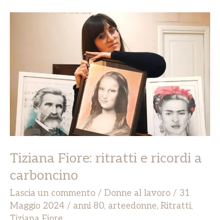
Tiziana
Fiore:
ritratti
e
ricordi
a
carboncino
Tiziana Fiore: ritratti e ricordi a
carboncino
Lascia un commento
/
Donne al lavoro
/
31
Maggio 2024
/
anni 80
,
arteedonne
,
Ritratti
,
Tiziana Fiore