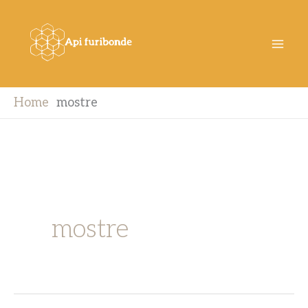
Vai
al
contenuto
Home
mostre
mostre