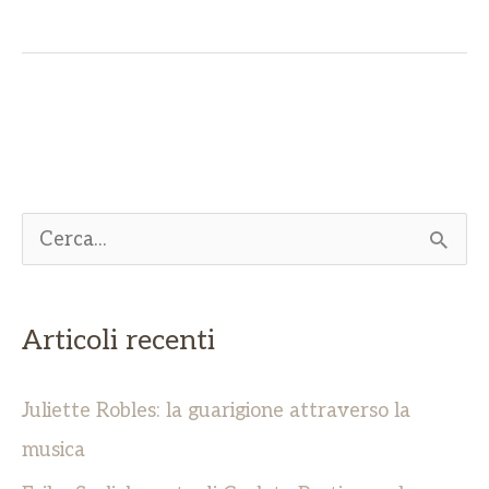
C
e
r
Articoli recenti
c
a
Juliette Robles: la guarigione attraverso la
:
musica