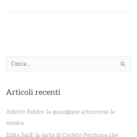
C
e
r
Articoli recenti
c
a
Juliette Robles: la guarigione attraverso la
:
musica
Erika Sarli: la sarta di Corleto Perticara che