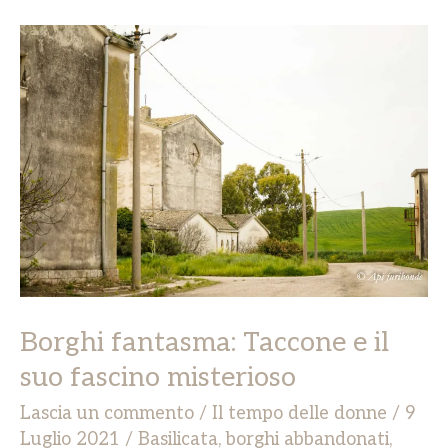
Borghi
fantasma:
Taccone
e
il
suo
fascino
misterioso
Borghi fantasma: Taccone e il
suo fascino misterioso
Lascia un commento
/
Il tempo delle donne
/
9
Luglio 2021
/
Basilicata
,
borghi abbandonati
,