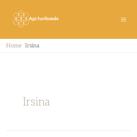
Vai
al
contenuto
Home
Irsina
Irsina