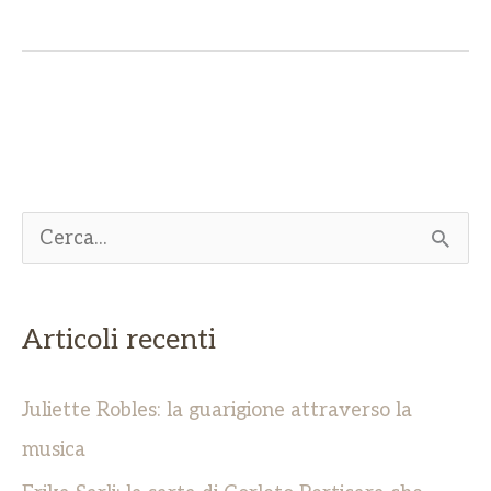
C
e
r
Articoli recenti
c
a
Juliette Robles: la guarigione attraverso la
:
musica