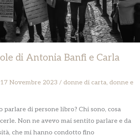
ole di Antonia Banfi e Carla
17 Novembre 2023
/
donne di carta
,
donne e
to parlare di persone libro? Chi sono, cosa
scerle. Non ne avevo mai sentito parlare e da
sità, che mi hanno condotto fino