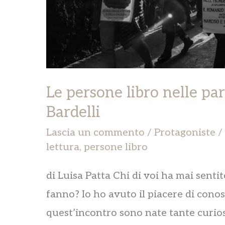
Carla
Bardelli
Le persone libro nelle par
Bardelli
Lascia un commento
/
Protagoniste
/
lettura
,
persone libro
di Luisa Patta Chi di voi ha mai senti
fanno? Io ho avuto il piacere di cono
quest’incontro sono nate tante curio