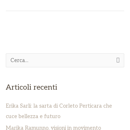
C
e
r
Articoli recenti
c
a
Erika Sarli: la sarta di Corleto Perticara che
:
cuce bellezza e futuro
Marika Ramunno, visioni in movimento