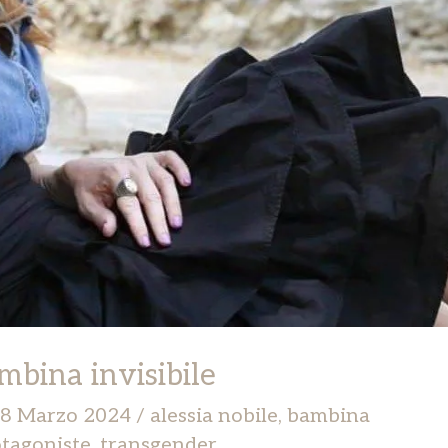
mbina invisibile
8 Marzo 2024
/
alessia nobile
,
bambina
tagoniste
,
transgender