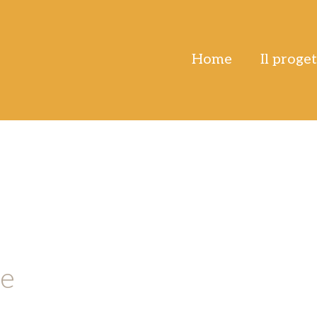
Home
Il proge
le