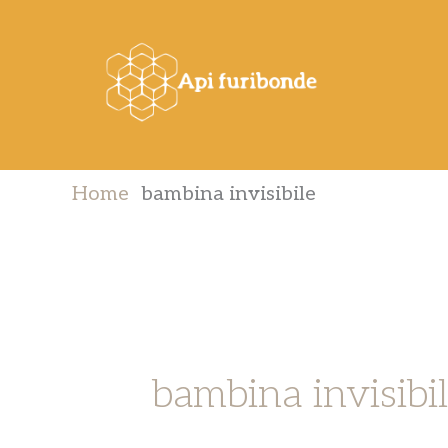
Vai
al
contenuto
Home
bambina invisibile
bambina invisibi