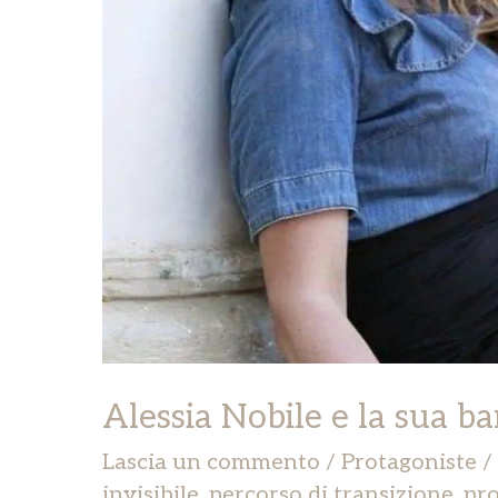
Alessia Nobile e la sua ba
Lascia un commento
/
Protagoniste
/
invisibile
,
percorso di transizione
,
pro