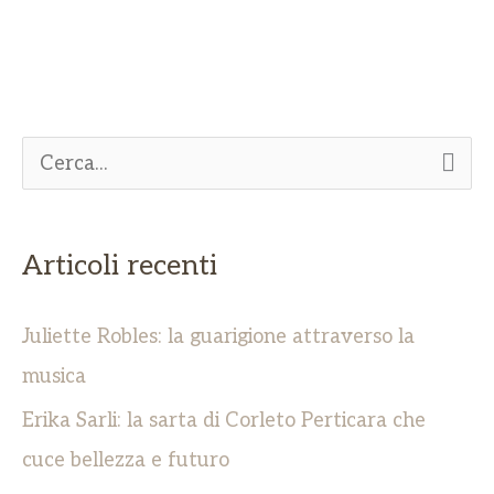
C
e
r
Articoli recenti
c
a
Juliette Robles: la guarigione attraverso la
:
musica
Erika Sarli: la sarta di Corleto Perticara che
cuce bellezza e futuro