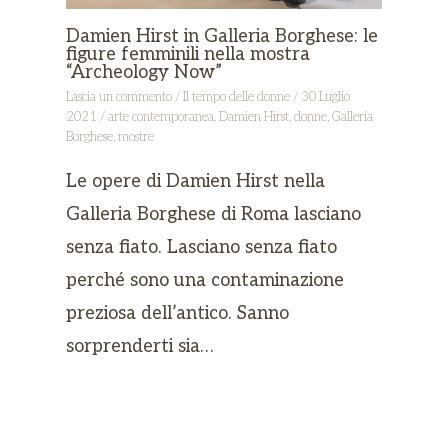
Damien Hirst in Galleria Borghese: le
figure femminili nella mostra
“Archeology Now”
Lascia un commento
/
Il tempo delle donne
/
30 Luglio
2021
/
arte contemporanea
,
Damien Hirst
,
donne
,
Galleria
Borghese
,
mostre
Le opere di Damien Hirst nella
Galleria Borghese di Roma lasciano
senza fiato. Lasciano senza fiato
perché sono una contaminazione
preziosa dell’antico. Sanno
sorprenderti sia…