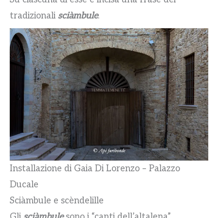
tradizionali
sciàmbule
.
Installazione di Gaia Di Lorenzo – Palazzo
Ducale
Sciàmbule e scèndelille
Gli
sciàmbule
sono i “canti dell’altalena”.