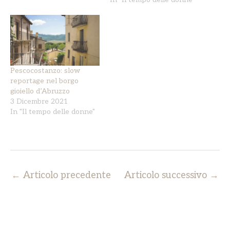
Pescocostanzo: slow
reportage nel borgo
gioiello d’Abruzzo
3 Dicembre 2021
In "Il tempo delle donne"
←
Articolo precedente
Articolo successivo
→