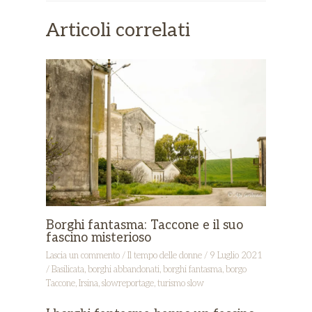
Articoli correlati
Borghi fantasma: Taccone e il suo
fascino misterioso
Lascia un commento
/
Il tempo delle donne
/
9 Luglio 2021
/
Basilicata
,
borghi abbandonati
,
borghi fantasma
,
borgo
Taccone
,
Irsina
,
slowreportage
,
turismo slow