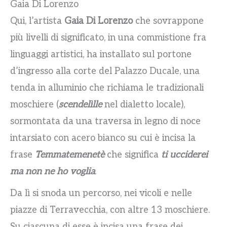
Gaia Di Lorenzo
Qui, l’artista
Gaia Di Lorenzo
che sovrappone
più livelli di significato, in una commistione fra
linguaggi artistici, ha installato sul portone
d’ingresso alla corte del Palazzo Ducale, una
tenda in alluminio che richiama le tradizionali
moschiere (
scendelìlle
nel dialetto locale),
sormontata da una traversa in legno di noce
intarsiato con acero bianco su cui è incisa la
frase
Temmatemenetè
che significa
ti ucciderei
ma non ne ho voglia
.
Da lì si snoda un percorso, nei vicoli e nelle
piazze di Terravecchia, con altre 13 moschiere.
Su ciascuna di esse è incisa una frase dei